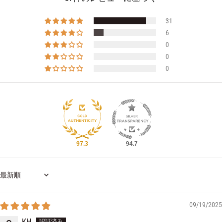
31
6
0
0
0
97.3
94.7
Sort by
09/19/2025
KH