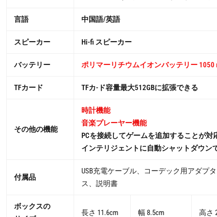
言語
中国語/英語
スピーカー
Hi-fi スピーカー
バッテリー
ポリマーリチウムイオンバッテリー 1050 m
TFカード
TFカ-ド容量最大512GBに拡張できる
時計機能
音楽プレーヤー機能
その他の機能
PCを接続してゲームを追加することが対
インテリジェントに自動シャットダウン
USB充電ケーブル、コーデック用アダプ
付属品
ス、説明書
ボックスの
長さ 11.6cm
幅 8.5cm
高さ 2