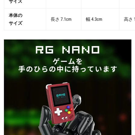
サイズ
本体の
長さ 7.1cm
幅 4.3cm
高さ 1
サイズ